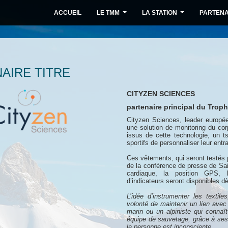
ACCUEIL
LE TMM
LA STATION
PARTENA
...
...
AIRE TITRE
CITYZEN SCIENCES
partenaire principal du Tro
Cityzen Sciences, leader europée
une solution de monitoring du cor
issus de cette technologie, un t
sportifs de personnaliser leur ent
Ces vêtements, qui seront testés p
de la conférence de presse de Sa
cardiaque, la position GPS, le
d’indicateurs seront disponibles 
L’idée d’instrumenter les textil
volonté de maintenir un lien avec
marin ou un alpiniste qui connaît
équipe de sauvetage, grâce à ses
la personne est inconsciente.