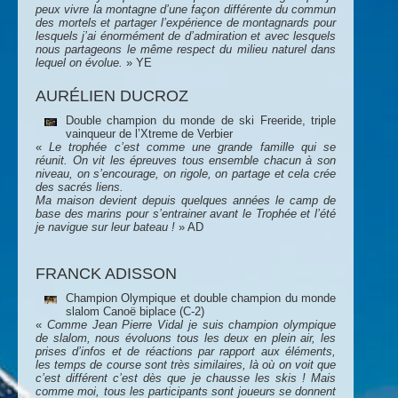
peux vivre la montagne d’une façon différente du commun
des mortels et partager l’expérience de montagnards pour
lesquels j’ai énormément de d’admiration et avec lesquels
nous partageons le même respect du milieu naturel dans
lequel on évolue.
» YE
AURÉLIEN DUCROZ
Double champion du monde de ski Freeride, triple
vainqueur de l’Xtreme de Verbier
«
Le trophée c’est comme une grande famille qui se
réunit. On vit les épreuves tous ensemble chacun à son
niveau, on s’encourage, on rigole, on partage et cela crée
des sacrés liens.
Ma maison devient depuis quelques années le camp de
base des marins pour s’entrainer avant le Trophée et l’été
je navigue sur leur bateau !
» AD
FRANCK ADISSON
Champion Olympique et double champion du monde
slalom Canoë biplace (C-2)
«
Comme Jean Pierre Vidal je suis champion olympique
de slalom, nous évoluons tous les deux en plein air, les
prises d’infos et de réactions par rapport aux éléments,
les temps de course sont très similaires, là où on voit que
c’est différent c’est dès que je chausse les skis ! Mais
comme moi, tous les participants sont joueurs se donnent