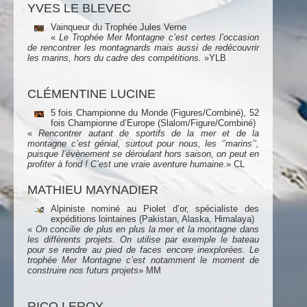
YVES LE BLEVEC
Vainqueur du Trophée Jules Verne
«
Le Trophée Mer Montagne c’est certes l’occasion
de rencontrer les montagnards mais aussi de redécouvrir
les marins, hors du cadre des compétitions.
»YLB
CLÉMENTINE LUCINE
5 fois Championne du Monde (Figures/Combiné), 52
fois Championne d’Europe (Slalom/Figure/Combiné)
«
Rencontrer autant de sportifs de la mer et de la
montagne c’est génial, surtout pour nous, les ‘’marins’’,
puisque l’évènement se déroulant hors saison, on peut en
profiter à fond ! C’est une vraie aventure humaine.
» CL
MATHIEU MAYNADIER
Alpiniste nominé au Piolet d’or, spécialiste des
expéditions lointaines (Pakistan, Alaska, Himalaya)
«
On concilie de plus en plus la mer et la montagne dans
les différents projets. On utilise par exemple le bateau
pour se rendre au pied de faces encore inexplorées. Le
trophée Mer Montagne c’est notamment le moment de
construire nos futurs projets
» MM
RICO LEROY