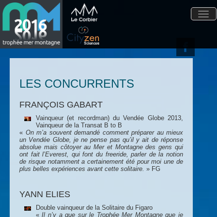
Togg
navi
LES CONCURRENTS
FRANÇOIS GABART
Vainqueur (et recordman) du Vendée Globe 2013,
Vainqueur de la Transat B to B
«
On m’a souvent demandé comment préparer au mieux
un Vendée Globe, je ne pense pas qu’il y ait de réponse
absolue mais côtoyer au Mer et Montagne des gens qui
ont fait l’Everest, qui font du freeride, parler de la notion
de risque notamment a certainement été pour moi une de
plus belles expériences avant cette solitaire.
» FG
YANN ELIES
Double vainqueur de la Solitaire du Figaro
«
Il n’y a que sur le Trophée Mer Montagne que je