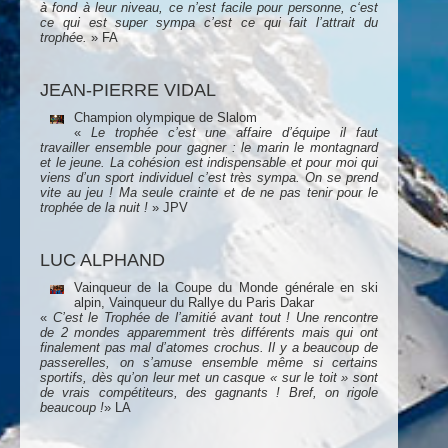
à fond à leur niveau, ce n’est facile pour personne, c‘est
ce qui est super sympa c’est ce qui fait l’attrait du
trophée.
» FA
JEAN-PIERRE VIDAL
Champion olympique de Slalom
«
Le trophée c’est une affaire d’équipe il faut
travailler ensemble pour gagner : le marin le montagnard
et le jeune. La cohésion est indispensable et pour moi
qui
viens d’un sport individuel c’est très sympa. On se prend
vite au jeu ! Ma seule crainte et de ne pas tenir pour le
trophée de la nuit !
» JPV
LUC ALPHAND
Vainqueur de la Coupe du Monde générale en ski
alpin, Vainqueur du Rallye du Paris Dakar
«
C’est le Trophée de l’amitié avant tout ! Une rencontre
de 2 mondes apparemment très différents mais qui ont
finalement pas mal d’atomes crochus. Il y a beaucoup de
passerelles, on s’amuse ensemble même si certains
sportifs, dès qu’on leur met un casque « sur le toit » sont
de vrais compétiteurs, des gagnants ! Bref, on rigole
beaucoup !
» LA