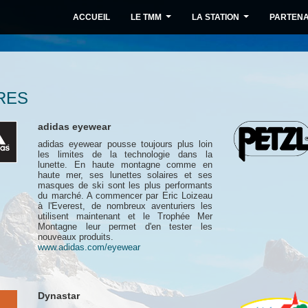
ACCUEIL
LE TMM
LA STATION
PARTENA
...
...
RES
adidas eyewear
adidas eyewear pousse toujours plus loin
les limites de la technologie dans la
lunette. En haute montagne comme en
haute mer, ses lunettes solaires et ses
masques de ski sont les plus performants
du marché. A commencer par Eric Loizeau
à l'Everest, de nombreux aventuriers les
utilisent maintenant et le Trophée Mer
Montagne leur permet d'en tester les
nouveaux produits.
www.adidas.com/eyewear
Dynastar